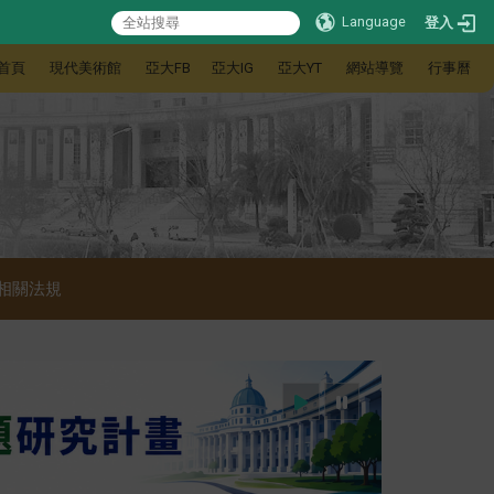
Language
登入
首頁
現代美術館
亞大FB
亞大IG
亞大YT
網站導覽
行事曆
相關法規