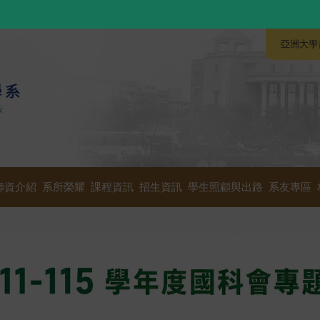
:::
:::
亞洲大學
師資介紹
系所榮耀
課程資訊
招生資訊
學生照顧與出路
系友專區