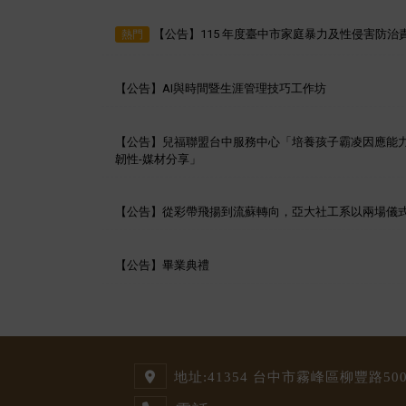
【公告】115 年度臺中市家庭暴力及性侵害防
熱門
【公告】AI與時間暨生涯管理技巧工作坊
【公告】兒福聯盟台中服務中心「培養孩子霸凌因應能
韌性-媒材分享」
【公告】從彩帶飛揚到流蘇轉向，亞大社工系以兩場儀
【公告】畢業典禮
地址:
41354 台中市霧峰區柳豐路500號