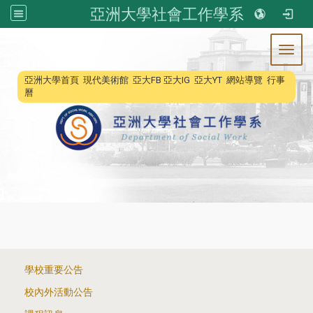
亞洲大學社會工作學系
Toggl
:::
亞洲大學首頁
現代美術館
亞大FB
亞大IG
亞大YT
網站導覽
行事
曆
:::
學校重要公告
校內外活動公告