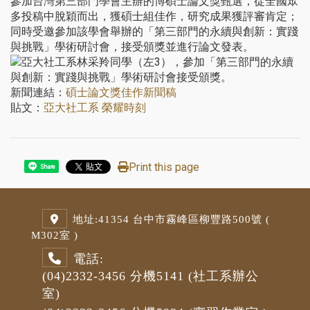
參加台灣第三部門學會主辦的博碩士論文獎甄選，從全國眾
多投稿中脫穎而出，獲碩士組佳作，研究成果獲評審肯定；
同時受邀參加該學會舉辦的「第三部門的永續與創新：實踐
與挑戰」學術研討會，接受頒獎並進行論文發表。
新聞連結：
碩士論文獎佳作新聞稿
貼文：
亞大社工系 榮耀時刻
Print this page
Share
地址:
41354 台中市霧峰區柳豐路500號 (
M3
02室 )
電話:
(04)2332-3456
分機5141
(社工系辦公
室)