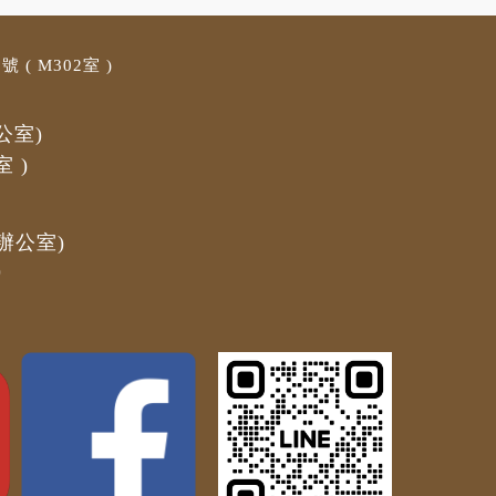
 ( M3
02室 )
公室)
室
)
辦公室)
)