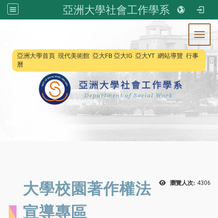
亞洲大學社會工作學系
Toggl
:::
亞洲大學首頁
現代美術館
亞大FB
亞大IG
亞大YT
網站導覽
行事
曆
大學校園著作權法
瀏覽人次:
4306
宣導專區