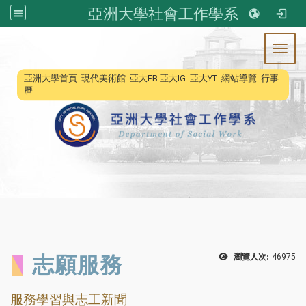
亞洲大學社會工作學系
Toggl
:::
亞洲大學首頁
現代美術館
亞大FB
亞大IG
亞大YT
網站導覽
行事
曆
志願服務
瀏覽人次:
46975
服務學習與志工新聞