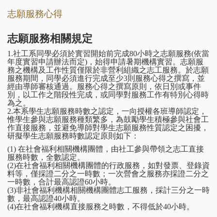
志願服務心得
志願服務相關規定
1.社工系同學必須於實習開始前完成80小時之志願服務(依當
年度實習申請辦法而定)，始得申請暑期機構實習。志願服
務之機構及工作性質僅限於非營利組織之志工服務。於志願
服務期間，同學必須進行完成至少3則服務心得之撰寫，並
經由導師審核通過。服務心得之撰寫原則，依日別或事件
別，以工作之階段性完成，或同學對服務工作有特別心得時
為之。
2.本系學生志願服務時數之認定，一向授權各班導師認定，
惟學生參與志願服務種類繁多，為鼓勵學生積極參與社會工
作直接服務，並避免導師對學生志願服務性質認定之困擾，
研擬學生志願服務時數認定原則如下：
(1) 在社會福利相關機構團體，由社工參與帶領之志工直接
服務時數，全數認定。
(2)在社會福利相關機構團體的行政服務，如對發票、登錄資
料等，僅採證二分之一時數；一次營會之服務亦採證二分之
一時數，合計最高認證60小時。
(3)非社會福利機構相關機構團體志工服務，採計三分之一時
數，最高認證40小時。
(4)在社會福利機構直接服務之時數，不得低於40小時。