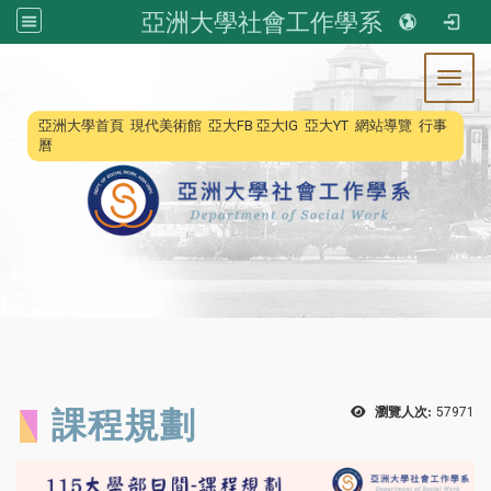
亞洲大學社會工作學系
Toggl
:::
亞洲大學首頁
現代美術館
亞大FB
亞大IG
亞大YT
網站導覽
行事
曆
課程規劃
瀏覽人次:
57971