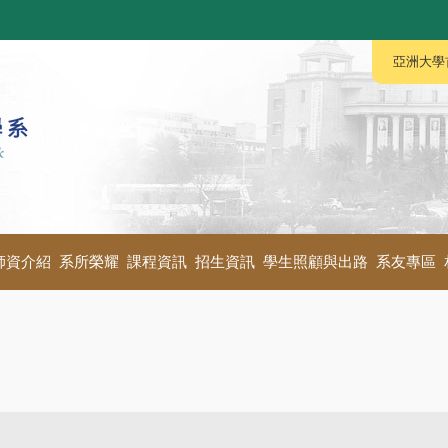
:::
:::
亞洲大學
師資介紹
系所榮耀
課程資訊
招生資訊
學生照顧與出路
系友專區