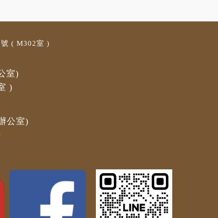
 ( M3
02室 )
公室)
室
)
辦公室)
)