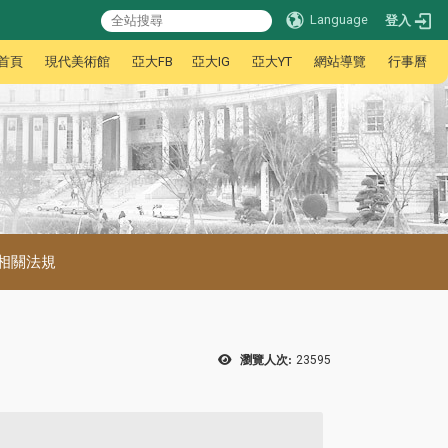
Language
登入
首頁
現代美術館
亞大FB
亞大IG
亞大YT
網站導覽
行事曆
相關法規
瀏覽人次:
23595