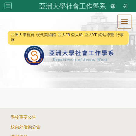
亞洲大學社會工作學系
Toggl
:::
亞洲大學首頁
現代美術館
亞大FB
亞大IG
亞大YT
網站導覽
行事
曆
:::
學校重要公告
校內外活動公告