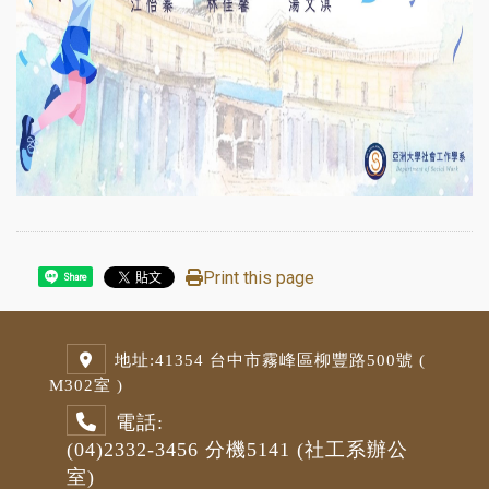
Print this page
Share
地址:
41354 台中市霧峰區柳豐路500號 (
M3
02室 )
電話:
(04)2332-3456
分機5141
(社工系辦公
室)