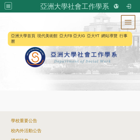
亞洲大學社會工作學系
Toggl
:::
亞洲大學首頁
現代美術館
亞大FB
亞大IG
亞大YT
網站導覽
行事
曆
:::
學校重要公告
校內外活動公告