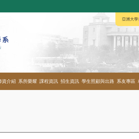
:::
:::
亞洲大學
師資介紹
系所榮耀
課程資訊
招生資訊
學生照顧與出路
系友專區