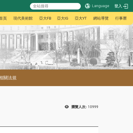
Language
登入
首頁
現代美術館
亞大FB
亞大IG
亞大YT
網站導覽
行事曆
相關法規
瀏覽人次:
10999