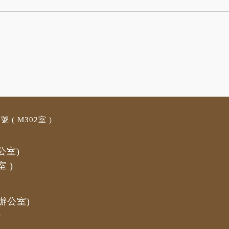
 ( M3
02室 )
公室)
室
)
辦公室)
)