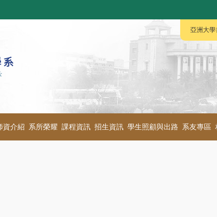
:::
:::
亞洲大學
師資介紹
系所榮耀
課程資訊
招生資訊
學生照顧與出路
系友專區