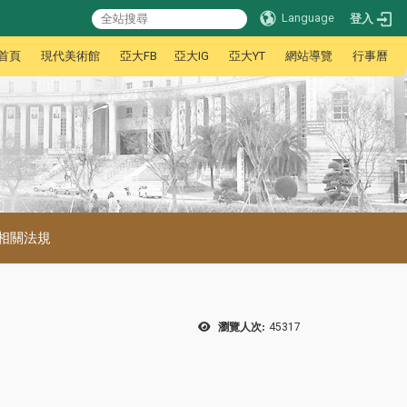
Language
登入
首頁
現代美術館
亞大FB
亞大IG
亞大YT
網站導覽
行事曆
相關法規
瀏覽人次:
45317