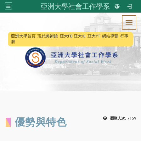
亞洲大學社會工作學系
Toggl
:::
亞洲大學首頁
現代美術館
亞大FB
亞大IG
亞大YT
網站導覽
行事
曆
優勢與特色
瀏覽人次:
7159
​​​​​​