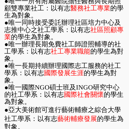
●
唯一一所有附屬醫院擔任醫務與長期照
顧雙專業社工
：
以
有志
醫務
社工專業
的
學
生
為對象
。
●
唯一同時接受委託辦理社區培力中心及
志推中心之社工學系：
以有志
社區照顧專
業
的學生
為對象
。
●
唯一辦理長期免費社工師證照輔導的社
工學
系
：
以
有志
社工專業職能
的學生為對
象。
●
唯一長期持續辦理國際志工服務的社工
學
系
：
以
有志
國際發展生涯
的學生為對
象。
●
唯一國際
NGO
碩士班及
INGO
研究中心
的
社工學系
：
以
有志
國際社會關懷
的學生
為對象。
●
亞
大美術館可進行藝術輔療之綜合大學
社工學
系：
以
有志
藝術輔療發展
的學生
為
對象
。