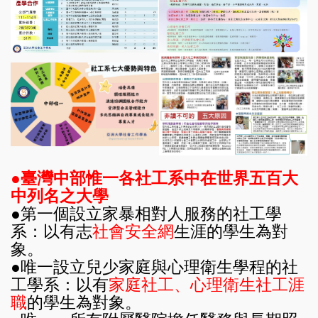
●
臺灣中部
惟一
各社工系中在
世界五百大
中列名之
大學
●
第
一個設立家暴相對人服務的社工學
系：
以有志
社會安全網
生涯的學生為對
象。
●
唯一設立兒少家庭與心理衛生學程的社
工學系：
以有
家庭社工、心理衛生社工涯
職
的學生為對象。