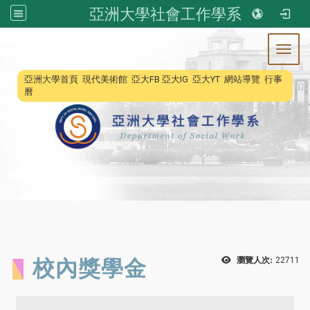
亞洲大學社會工作學系
Toggl
:::
亞洲大學首頁
現代美術館
亞大FB
亞大IG
亞大YT
網站導覽
行事
曆
校內獎學金
瀏覽人次:
22711