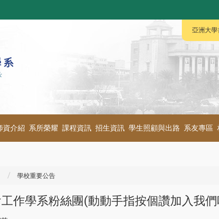
:::
:::
亞洲大學
師資介紹
系所榮耀
課程資訊
招生資訊
學生照顧與出路
系友專區
學校重要公告
工作學系粉絲團(動動手指按個讚加入我們