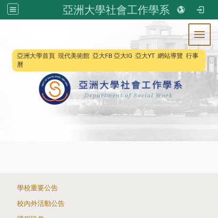
亞洲大學社會工作學系
Toggl
:::
亞洲大學首頁
現代美術館
亞大FB
亞大IG
亞大YT
網站導覽
行事
曆
:::
學校重要公告
校內外活動公告