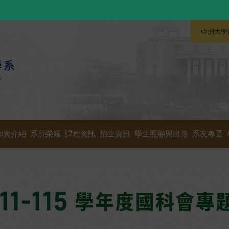
:::
:::
亞洲大學
師資介紹
系所榮耀
課程資訊
招生資訊
學生照顧與出路
系友專區