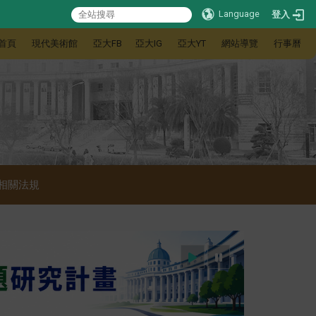
Language
登入
首頁
現代美術館
亞大FB
亞大IG
亞大YT
網站導覽
行事曆
相關法規