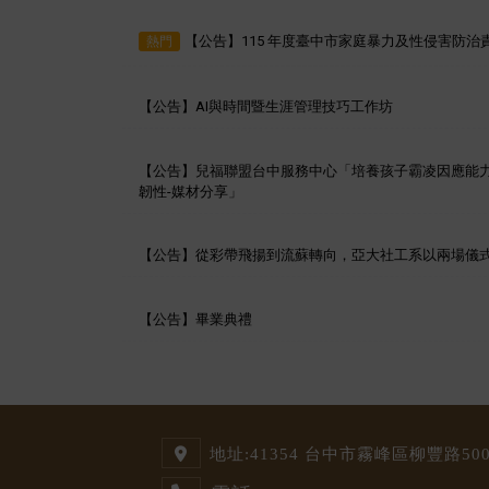
【公告】115 年度臺中市家庭暴力及性侵害防
熱門
【公告】AI與時間暨生涯管理技巧工作坊
【公告】兒福聯盟台中服務中心「培養孩子霸凌因應能
韌性-媒材分享」
【公告】從彩帶飛揚到流蘇轉向，亞大社工系以兩場儀
【公告】畢業典禮
地址:
41354 台中市霧峰區柳豐路500號