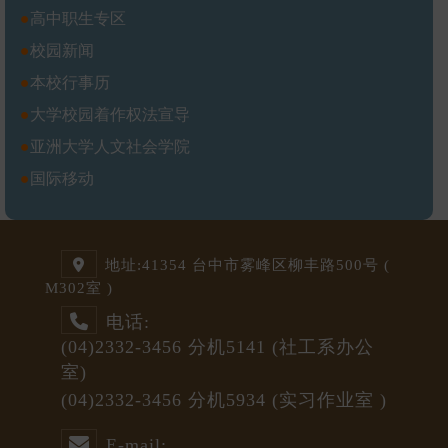
●
高中职生专区
●
校园新闻
●
本校行事历
●
大学校园着作权法宣导
●
亚洲大学人文社会学院
●
国际移动
地址:
41354 台中市雾峰区柳丰路500号 (
M3
02室 )
电话:
(04)2332-3456
分机5141
(社工系办公
室)
(04)2332-3456
分机5934 (
实习作业室
)
E-mail: