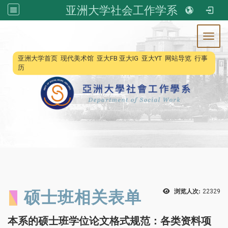
亚洲大学社会工作学系
Toggl
:::
亚洲大学首页
现代美术馆
亚大FB
亚大IG
亚大YT
网站导览
行事
历
硕士班相关表单
浏览人次:
22329
本系的硕士班学位论文格式规范：各类资料项