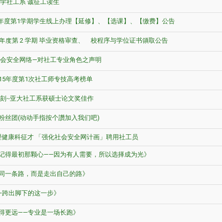
学社工系 诚征工读生
学年度第1学期学生线上办理【延修】、【选课】、【缴费】公告
学年度第 2 学期 毕业资格审查、離校程序与学位证书領取公告
会安全网络—对社工专业角色之声明
115年度第1次社工师专技高考榜单
刻~亚大社工系获硕士论文奖佳作
粉丝团(动动手指按个讚加入我们吧)
健康科征才 「强化社会安全网计画」聘用社工员
记得最初那颗心——因为有人需要，所以选择成为光》
同一条路，而是走出自己的路》
—跨出脚下的这一步》
得更远——专业是一场长跑》