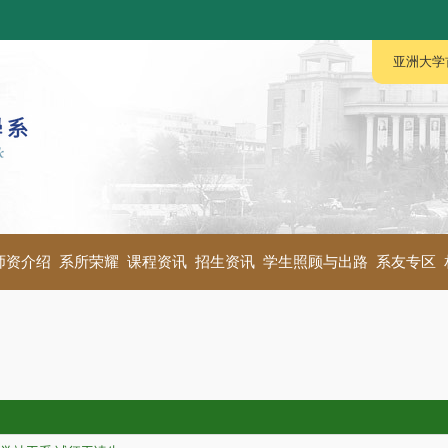
:::
:::
亚洲大学
师资介绍
系所荣耀
课程资讯
招生资讯
学生照顾与出路
系友专区