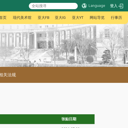
Language
登入
首页
现代美术馆
亚大FB
亚大IG
亚大YT
网站导览
行事历
相关法规
张贴日期