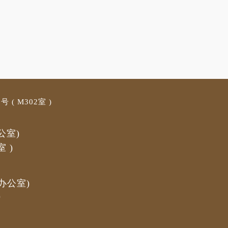
 ( M3
02室 )
公室)
室
)
办公室)
)