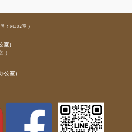
 ( M3
02室 )
公室)
室
)
办公室)
)