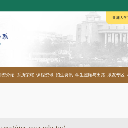
:::
:::
亚洲大学
师资介绍
系所荣耀
课程资讯
招生资讯
学生照顾与出路
系友专区
gcs.asia.edu.tw/