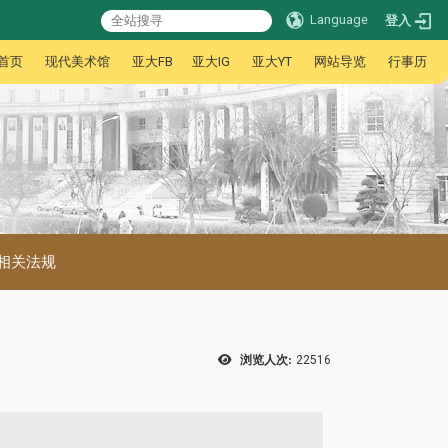
Language
登入
首页
现代美术馆
亚大FB
亚大IG
亚大YT
网站导览
行事历
相关法规
浏览人次:
22516