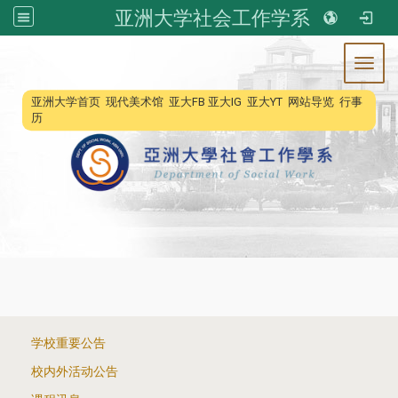
亚洲大学社会工作学系
Toggl
:::
亚洲大学首页
现代美术馆
亚大FB
亚大IG
亚大YT
网站导览
行事
历
:::
学校重要公告
校内外活动公告