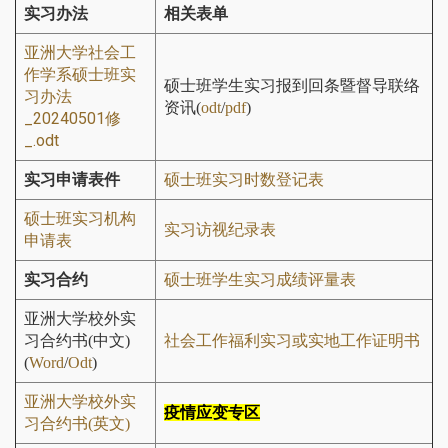
实习办法
相关表单
亚洲大学社会工
作学系硕士班实
硕士班学生实习报到回条暨督导联络
习办法
资讯(
odt
/
pdf
)
_20240501修
_.odt
实习申请表件
硕士班实习时数登记表
硕士班实习机构
实习访视纪录表
申请表
实习合约
硕士班学生实习成绩评量表
亚洲大学校外实
习合约书(中文)
社会工作福利实习或实地工作证明书
(
Word
/
Odt
)
亚洲大学校外实
疫情应变专区
习合约书(英文)