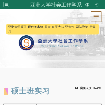
亚洲大学社会工作学系
Toggl
:::
亚洲大学首页
现代美术馆
亚大FB
亚大IG
亚大YT
网站导览
行事
历
硕士班实习
浏览人次:
34491