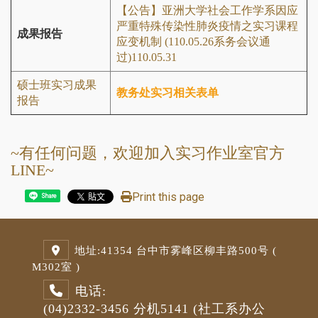
【公告】亚洲大学社会工作学系因应
严重特殊传染性肺炎疫情之实习课程
成果报告
应变机制 (110.05.26系务会议通
过)110.05.31
硕士班实习成果
教务处实习相关表单
报告
~有任何问题，欢迎加入实习作业室官方
LINE~
Print this page
Share
地址:
41354 台中市雾峰区柳丰路500号 (
M3
02室 )
电话:
(04)2332-3456
分机5141
(社工系办公