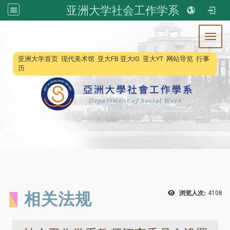
亚洲大学社会工作学系
Toggl
:::
亚洲大学首页
现代美术馆
亚大FB
亚大IG
亚大YT
网站导览
行事
历
相关法规
浏览人次:
4108