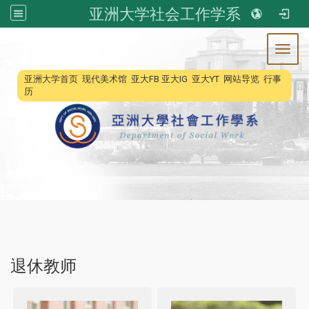
亚洲大学社会工作学系
Toggl
:::
亚洲大学首页
现代美术馆
亚大FB
亚大IG
亚大YT
网站导览
行事
历
退休教师