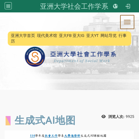
亚洲大学社会工作学系
Toggl
:::
亚洲大学首页
现代美术馆
亚大FB
亚大IG
亚大YT
网站导览
行事
历
生成式AI地图
浏览人次:
9925