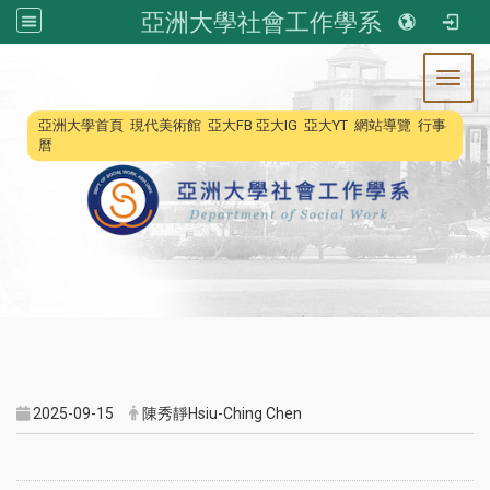
亞洲大學社會工作學系
Toggl
:::
亞洲大學首頁
現代美術館
亞大FB
亞大IG
亞大YT
網站導覽
行事
曆
2025-09-15
陳秀靜Hsiu-Ching Chen