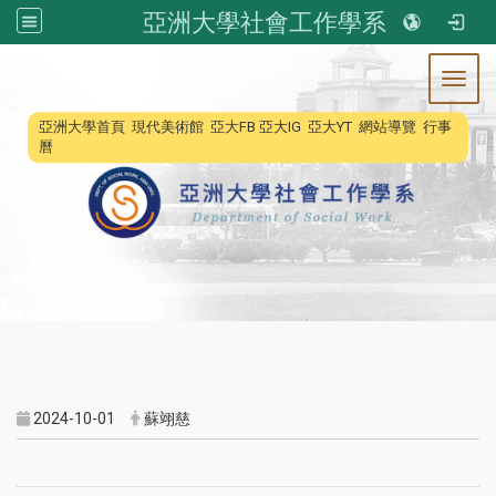
亞洲大學社會工作學系
Toggl
:::
亞洲大學首頁
現代美術館
亞大FB
亞大IG
亞大YT
網站導覽
行事
曆
2024-10-01
蘇翊慈