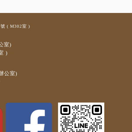
 ( M3
02室 )
公室)
室
)
辦公室)
)