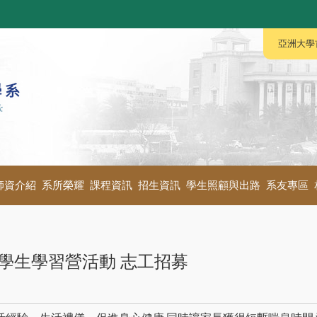
:::
:::
亞洲大學
師資介紹
系所榮耀
課程資訊
招生資訊
學生照顧與出路
系友專區
礙學生學習營活動 志工招募