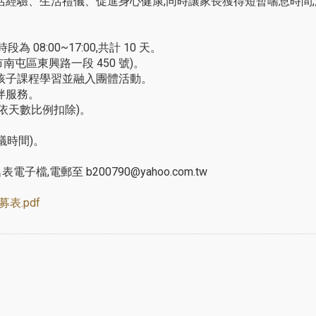
活經驗、生活禮儀、促進身心健康,同時讓家長獲得短暫喘息時間
,時段為 08:00~17:00,共計 10 天。
市南屯區東興路一段 450 號)。
孩子課程學習並融入團體活動。
伴服務。
請假依天數比例扣除)。
議時間)。
電子檔,電郵至 b200790@yahoo.com.tw
表.pdf