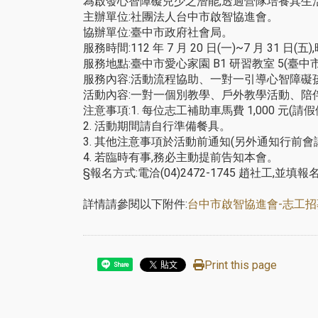
為啟發心智障礙兒少之潛能,透過營隊培養其生
主辦單位:社團法人台中市啟智協進會。
協辦單位:臺中市政府社會局。
服務時間:112 年 7 月 20 日(一)~7 月 31 日(五)
服務地點:臺中市愛心家園 B1 研習教室 5(臺中
服務內容:活動流程協助、一對一引導心智障礙
活動內容:一對一個別教學、戶外教學活動、陪
注意事項:1. 每位志工補助車馬費 1,000 元(
2. 活動期間請自行準備餐具。
3. 其他注意事項於活動前通知(另外通知行前會
4. 若臨時有事,務必主動提前告知本會。
§報名方式:電洽(04)2472-1745 趙社工,並填報名表
詳情請參閱以下附件:
台中市啟智協進會-志工招募
Print this page
Share