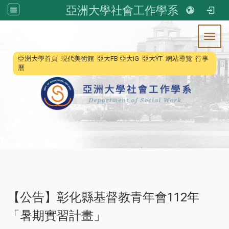
亞洲大學社會工作學系
Toggl
:::
亞洲大學首頁
現代美術館
亞大FB
亞大IG
亞大YT
網站導覽
行事
曆
【公告】彰化縣基督教青年會112年
「暑期實習計畫」