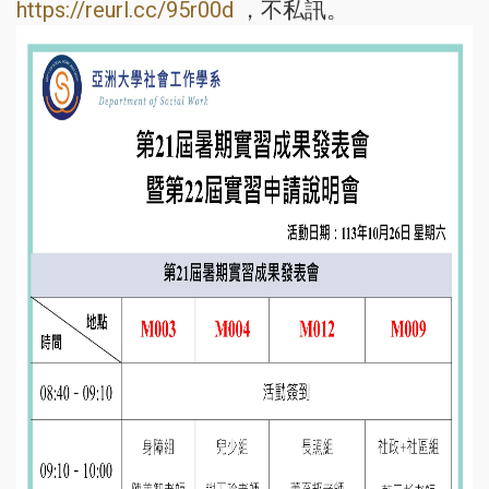
https://reurl.cc/95r00d
，不私訊。