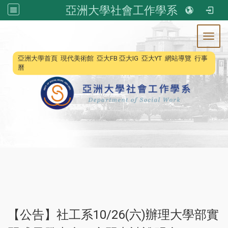
亞洲大學社會工作學系
Toggl
:::
亞洲大學首頁
現代美術館
亞大FB
亞大IG
亞大YT
網站導覽
行事
曆
【公告】社工系10/26(六)辦理大學部實