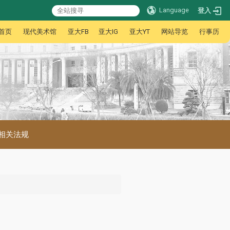
Language
登入
首页
现代美术馆
亚大FB
亚大IG
亚大YT
网站导览
行事历
相关法规