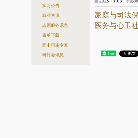
2025-11-03
苏
实习公告
家庭与司法
就业资讯
医务与心卫
志愿服务讯息
表单下载
高中职生专区
Share
研讨会讯息