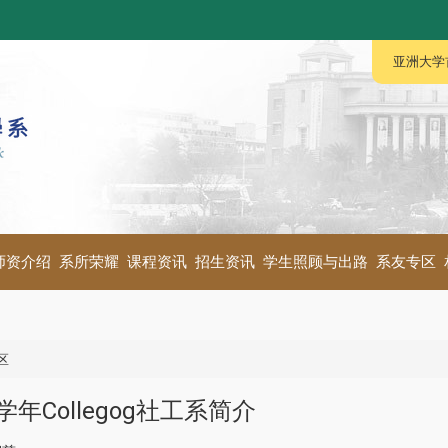
:::
:::
亚洲大学
师资介绍
系所荣耀
课程资讯
招生资讯
学生照顾与出路
系友专区
区
学年Collegog社工系简介