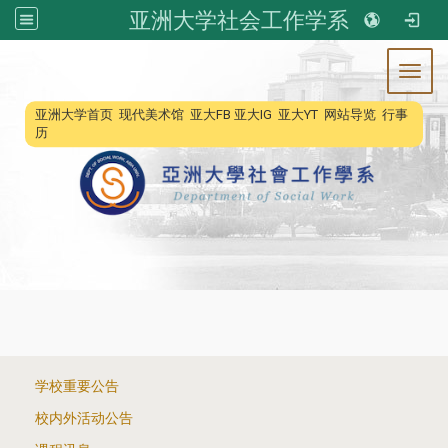
亚洲大学社会工作学系
Toggl
:::
亚洲大学首页
现代美术馆
亚大FB
亚大IG
亚大YT
网站导览
行事
历
:::
学校重要公告
校内外活动公告