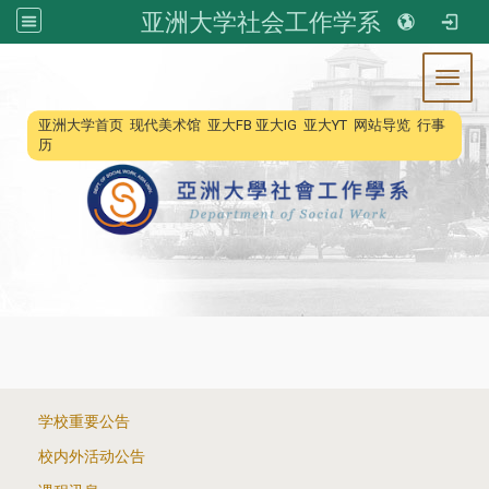
亚洲大学社会工作学系
Toggl
:::
亚洲大学首页
现代美术馆
亚大FB
亚大IG
亚大YT
网站导览
行事
历
:::
学校重要公告
校内外活动公告