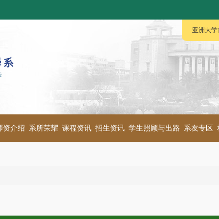
:::
:::
亚洲大学
师资介绍
系所荣耀
课程资讯
招生资讯
学生照顾与出路
系友专区