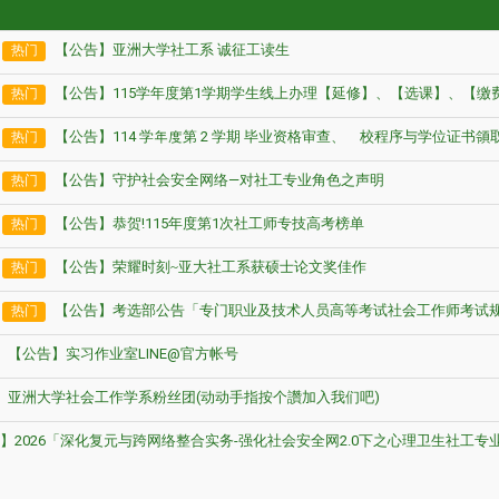
【公告】亚洲大学社工系 诚征工读生
热门
【公告】115学年度第1学期学生线上办理【延修】、【选课】、【缴
热门
【公告】114 学年度第 2 学期 毕业资格审查、離校程序与学位证书領
热门
【公告】守护社会安全网络—对社工专业角色之声明
热门
【公告】恭贺!115年度第1次社工师专技高考榜单
热门
【公告】荣耀时刻~亚大社工系获硕士论文奖佳作
热门
【公告】考选部公告「专门职业及技术人员高等考试社会工作师考试
热门
【公告】实习作业室LINE@官方帐号
亚洲大学社会工作学系粉丝团(动动手指按个讚加入我们吧)
】2026「深化复元与跨网络整合实务-强化社会安全网2.0下之心理卫生社工