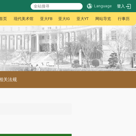
Language
登入
首页
现代美术馆
亚大FB
亚大IG
亚大YT
网站导览
行事历
相关法规