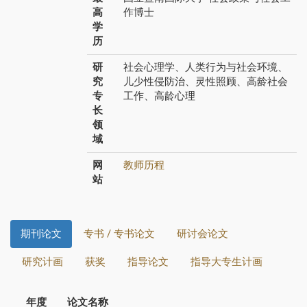
高
作博士
学
历
研
社会心理学、人类行为与社会环境、
究
儿少性侵防治、灵性照顾、高龄社会
专
工作、高龄心理
长
领
域
网
教师历程
站
期刊论文
专书 / 专书论文
研讨会论文
研究计画
获奖
指导论文
指导大专生计画
年度
论文名称