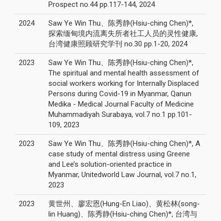
Prospect no.44 pp.117-144, 2024
2024
Saw Ye Win Thu、陈秀静(Hsiu-ching Chen)*,
探索缅甸境内流离失所者社工人员的灵性健康,
台湾健康照顾研究学刊 no.30 pp.1-20, 2024
2023
Saw Ye Win Thu、陈秀静(Hsiu-ching Chen)*,
The spiritual and mental health assessment of
social workers working for Internally Displaced
Persons during Covid-19 in Myanmar, Qanun
Medika - Medical Journal Faculty of Medicine
Muhammadiyah Surabaya, vol.7 no.1 pp.101-
109, 2023
2023
Saw Ye Win Thu、陈秀静(Hsiu-ching Chen)*, A
case study of mental distress using Greene
and Lee’s solution-oriented practice in
Myanmar, Unitedworld Law Journal, vol.7 no.1,
2023
2023
黄世州、廖宏恩(Hung-En Liao)、黄松林(song-
lin Huang)、陈秀静(Hsiu-ching Chen)*, 台湾与