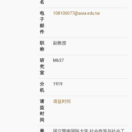
名
电
108100077@asia.edu.tw
子
邮
件
职
副教授
称
研
M637
究
室
分
1919
机
请
请益时间
益
时
间
最
国立暨南国际大学 社会政策与社会工