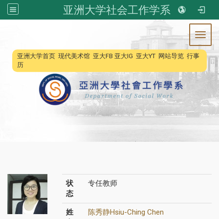
亚洲大学社会工作学系
Toggl
:::
亚洲大学首页
现代美术馆
亚大FB
亚大IG
亚大YT
网站导览
行事
历
状
专任教师
态
姓
陈秀静Hsiu-Ching Chen