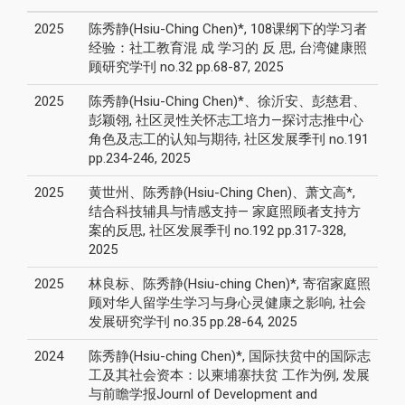
2025
陈秀静(Hsiu-Ching Chen)*, 108课纲下的学习者
经验：社工教育混 成 学习的 反 思, 台湾健康照
顾研究学刊 no.32 pp.68-87, 2025
2025
陈秀静(Hsiu-Ching Chen)*、徐沂安、彭慈君、
彭颖翎, 社区灵性关怀志工培力—探讨志推中心
角色及志工的认知与期待, 社区发展季刊 no.191
pp.234-246, 2025
2025
黄世州、陈秀静(Hsiu-Ching Chen)、萧文高*,
结合科技辅具与情感支持— 家庭照顾者支持方
案的反思, 社区发展季刊 no.192 pp.317-328,
2025
2025
林良标、陈秀静(Hsiu-ching Chen)*, 寄宿家庭照
顾对华人留学生学习与身心灵健康之影响, 社会
发展研究学刊 no.35 pp.28-64, 2025
2024
陈秀静(Hsiu-ching Chen)*, 国际扶贫中的国际志
工及其社会资本：以柬埔寨扶贫 工作为例, 发展
与前瞻学报Journl of Development and