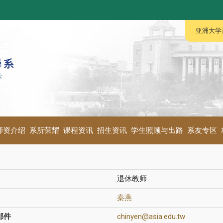
:::
:::
亚洲大学
师资介绍
系所荣耀
课程资讯
招生资讯
学生照顾与出路
系友专区
退休教师
秦燕
邮件
chinyen@asia.edu.tw