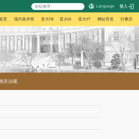
Language
登入
首页
现代美术馆
亚大FB
亚大IG
亚大YT
网站导览
行事历
相关法规