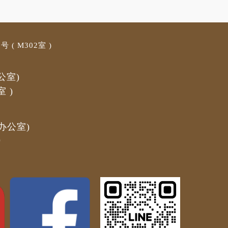
 ( M3
02室 )
公室)
室
)
办公室)
)