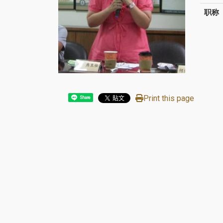
职称
Print this page
Share