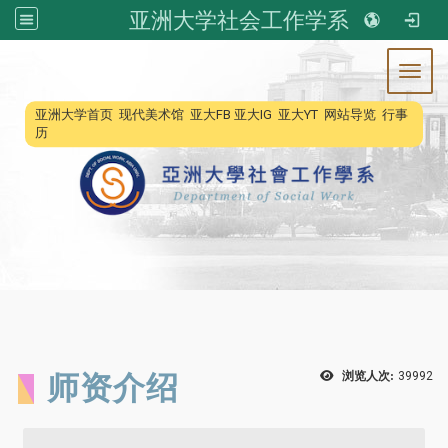
亚洲大学社会工作学系
Toggl
:::
亚洲大学首页
现代美术馆
亚大FB
亚大IG
亚大YT
网站导览
行事
历
师资介绍
浏览人次:
39992