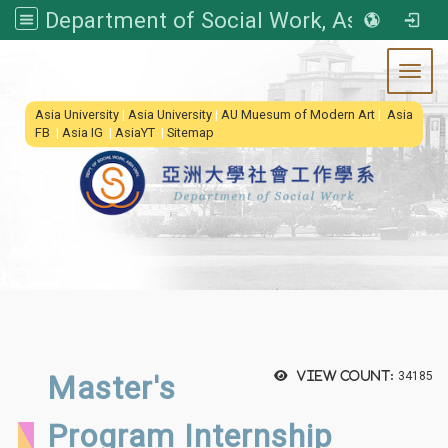
Department of Social Work, Asia University
Toggl
:::
Asia University
|
Asia University
|
AU Muesum of Modern Art
|
Asia
FB
|
Asia IG
|
AsiaYT
|
Sitemap
Master's
View count:
34185
Program Internship