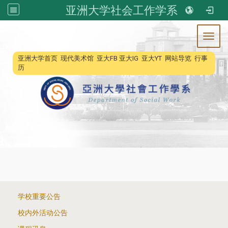
亚洲大学社会工作学系
Toggl
:::
亚洲大学首页
现代美术馆
亚大FB
亚大IG
亚大YT
网站导览
行事
历
:::
学校重要公告
校内外活动公告