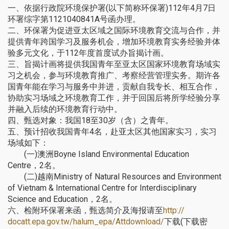
一、依据行政院环境保护署(以下简称环保署)112年4月7日
环
署综字第1121040841A号函办理。
二、环保署为促进亚太区域之国际环境教育交流与合作，
并
提供青年跨国学习及服务机会，
增加环境教育实务经验并体
验多元文化，于112年度首度试办旨揭
计画。
三、
旨揭计画将提供我国青年至亚太区国家环境教育场域实
习之机会，
参与环境教育推广、考察经营管理实务。
期许各
国青年能在学习与服务中并进，贡献自我专长、相互合作，
协助实习场域之环境教育工作，
并于回国后将所学经验分享
并融入后续的环境教育行动中。
四、甄选对象：我国18至30岁（含）之青年。
五、预计招收我国青年4名，赴亚太区其他国家实习，
实习
场域如下：
(一)澳洲Boyne Island Environmental Education
Centre，2名。
(二)越南Ministry of Natural Resources and Environment
of Vietnam & International Centre for Interdisciplinary
Science and Education，2名。
六、检附环保署来函，甄选简介及海报请至
http://
docatt.epa.gov.tw/halum_epa/
Attdownload/
下载(下载密