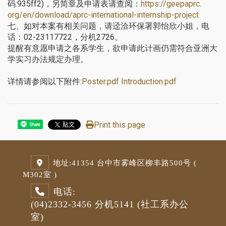
码:935ff2)，
另简章及申请表请查阅：
https://geepaprc.
org/en/download/aprc-
international-internship-
project
七、如对本案有相关问题，请迳洽环保署郭怡欣小姐，电
话：02-
23117722，分机2726。
提醒有意愿申请之各系学生，
欲申请此计画仍需符合亚洲大
学实习办法规定办理。
详情请参阅以下附件:
Poster.pdf
Introduction.pdf
Print this page
Share
地址:
41354 台中市雾峰区柳丰路500号 (
M3
02室 )
电话:
(04)2332-3456
分机5141
(社工系办公
室)