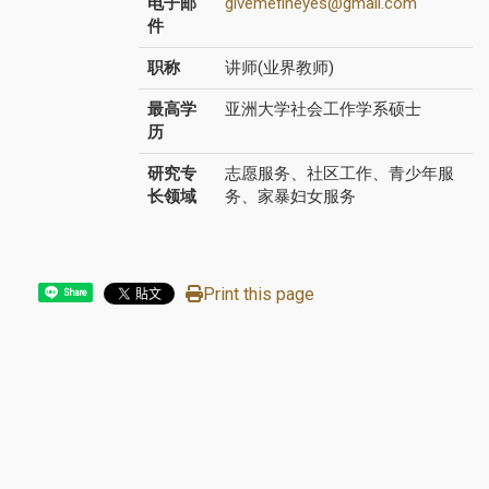
电子邮
givemefineyes@gmail.com
件
职称
讲师(业界教师)
最高学
亚洲大学社会工作学系硕士
历
研究专
志愿服务、社区工作、青少年服
长领域
务、家暴妇女服务
Print this page
Share