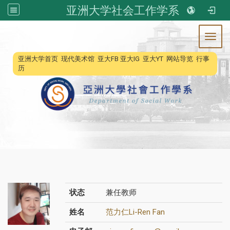
亚洲大学社会工作学系
Toggl
:::
亚洲大学首页
现代美术馆
亚大FB
亚大IG
亚大YT
网站导览
行事
历
状态
兼任教师
姓名
范力仁Li-Ren Fan