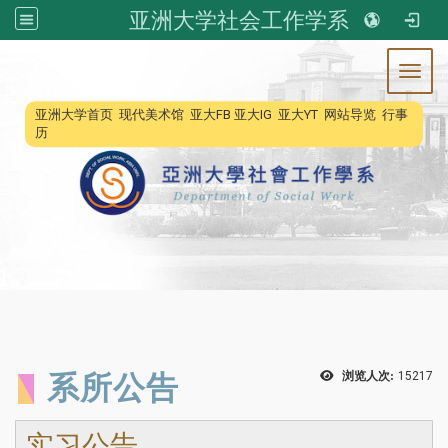
亚洲大学社会工作学系
Toggl
:::
亚洲大学首页
现代美术馆
亚大FB
亚大IG
亚大YT
网站导览
行事
历
系所公告
浏览人次:
15217
实习公告